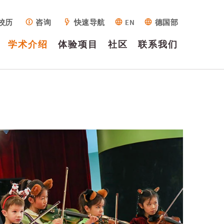
校历
咨询
快速导航
EN
德国部
学术介绍
体验项目
社区
联系我们
介绍
学费标准
高质量学习
户外教育
家长教师协
求职
设施设备
相关表单
德语课程
家园
校车路线
咨询
和教学
会
历史沿革
申请程序
乐器项目
资质荣誉
常见问题
技术
图书馆
校历
学术领导团
活动
教育使命
录取标准
集会表演
战略目标
访问学校
艺术
指导
年册
队
新闻
领导团队
学生自选活
学校设计
辅助
服务
视频
全日制幼儿
动
校友会
园
教职员工
德语课程
IB教育介绍
夏令营/冬令
戏剧制作
营
全日制小学
学校管理
20周年校庆
在线教育中
部
学生身心健
心
猛虎体育校
康与保护
队
全日制中学
全球公民
部
奖项