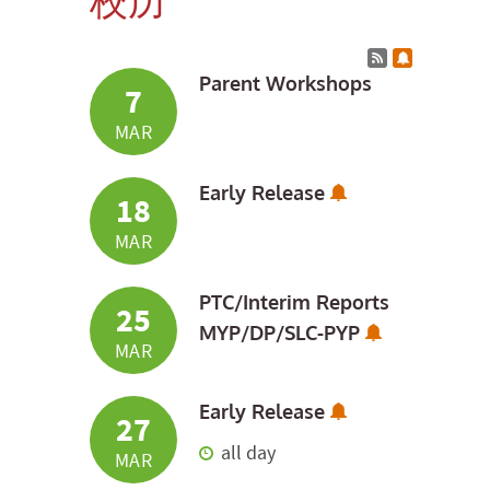
Calendar RSS
Subscribe 
Parent Workshops
7
MAR
Subscribe to Ca
Early Release
18
MAR
PTC/Interim Reports
25
Subscribe t
MYP/DP/SLC-PYP
MAR
Subscribe to Ca
Early Release
27
all day
MAR