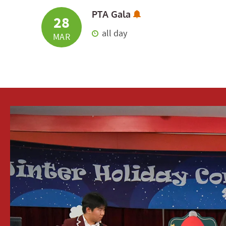
Subscribe to Calend
PTA Gala
28
all day
MAR