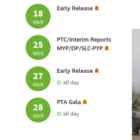
Subscribe to Ca
Early Release
18
MAR
PTC/Interim Reports
25
Subscribe t
MYP/DP/SLC-PYP
MAR
Subscribe to Ca
Early Release
27
all day
MAR
Subscribe to Calend
PTA Gala
28
all day
MAR