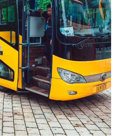
全日制中学
项目(MYP)
大学预科项
目(DP)