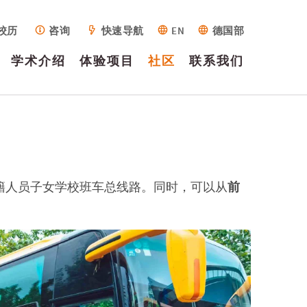
校历
咨询
快速导航
EN
德国部
学术介绍
体验项目
社区
联系我们
介绍
学费标准
高质量学习
户外教育
家长教师协
求职
设施设备
相关表单
德语课程
家园
校车路线
咨询
和教学
会
历史沿革
申请程序
乐器项目
资质荣誉
常见问题
技术
图书馆
校历
学术领导团
活动
教育使命
录取标准
集会表演
战略目标
访问学校
艺术
指导
年册
队
新闻
领导团队
学生自选活
学校设计
辅助
服务
视频
美国外籍人员子女学校班车总线路。同时，可以从
前
全日制幼儿
动
校友会
园
教职员工
德语课程
IB教育介绍
夏令营/冬令
戏剧制作
营
全日制小学
学校管理
20周年校庆
在线教育中
部
学生身心健
心
猛虎体育校
康与保护
队
全日制中学
全球公民
部
奖项